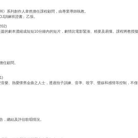
廣州》系列創作人韋然擔任課程顧問，由專業導師執教。
DJ訓練班證書」乙張。
02)
長篇的劇本濃縮成短短10分鐘內的短片，劇情比電影緊湊、精要及易懂。課程將教授
擔任顧問。
1)
愛音樂、熱愛懷舊金曲之人士，透過拍子訓練、音準、咬字、聲線和感情等控制，不僅
告，總結及評估歌唱情況。