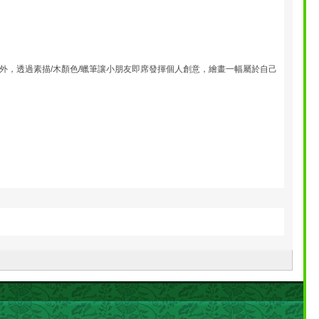
，透過素描/木顏色/蠟筆讓小朋友即席發揮個人創意，繪畫一幅屬於自己