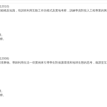
2010)
同範疇及知識，培訓班利用互動工作坊模式及實地考察，訓練學員對投入工程專業的興
授。
考察。
2008)
環境事物。導師利用生活一些實例來引導學生對保護環境和地球生態的思考，藉課堂互
授。
考察。