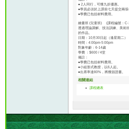
● 2人同行，可獲九折優惠。
●學員必須於上課前七天提交兩張
●學費已包括材料費用。
繪畫班 (兒童班) (課程編號：C-1
透過理論講解、技法訓練、美術欣
的作品。
日期：10月30日起（逢星期二）
時間：4:00pm-5:00pm
對象年齡：6-14歲
學費 ：$600 / 4堂
備註：
●學費已包括材料費用。
●小組形式教授，以6人起。
●出席率達80%，將獲頒證書。
相關連結
課程總表