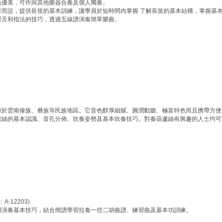
色優美，可作與其他樂器合奏及個人獨奏。
者而設，提供長笛的基本訓練，讓學員於短時間內掌握 了解長笛的基本結構，掌握基
運舌和指法的技巧，透過五線譜演奏簡單樂曲。
源於雲南傣族、彝族等民族地區。它音色醇厚細膩、圓潤動聽、極富特色而且携帶方便
蘆絲的基本認識、音孔分佈、吹奏姿勢及基本吹奏技巧。對奏葫蘆絲有興趣的人士均可
-12203)
胡演奏基本技巧，結合簡譜學習拉奏一些二胡曲譜、練習曲及基本功訓練。