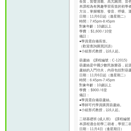
長笛，笛聲清脆、高亢圓潤、音
本課程為有興趣學習長笛的初學
方法，掌握嘴形、發音、呼吸、
日期：11月6日起（逢星期二）
時間：7:45pm-8:45pm
對象年齡：10歲以上
學費 ：$1,600 / 10堂
備註：
●學員需自備長笛。
（歡迎查詢購買詳請）
●小組形式教授，以6人起。
葫蘆絲 (課程編號：C-12015)
葫蘆絲是中國少數民族樂器，起
蘆絲的入門功夫，內容包括對葫
日期：11月6日起（逢星期二）
時間：6:45pm-7:45pm
對象年齡：10歲以上
學費 ：$900 / 6堂
備註：
●學員需自備葫蘆絲。
●導師可代學員購買葫蘆絲。
●小組形式教授，以6人起。
二胡基礎班 (成人班) (課程編號：A
本課程適合初學二胡者，學習二
日期：11月4日（逢星期日）