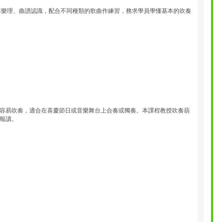
本樂理、曲譜認識，配合不同種類的歌曲作練習，務求學員學懂基本的吹奏
容易吹奏，適合在喜慶節日或音樂舞台上合奏或獨奏。本課程教授吹奏葫
報讀。