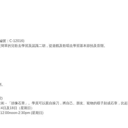
號：C-12016)
從簡單的兒歌去學習及認識二胡，從遊戲及歌唱去學習基本節拍及音階。
胡。
)
技術－「頭像石章」。學員可以親自操刀，將自己、朋友、寵物的樣子刻成石章，比起
1月4日及18日（星期日）
12:00noon-2:30pm (星期日)