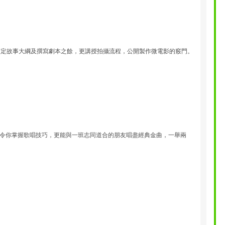
擬定故事大綱及撰寫劇本之餘，更講授拍攝流程，公開製作微電影的竅門。
令你掌握歌唱技巧，更能與一班志同道合的朋友唱盡經典金曲，一舉兩