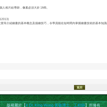
個人相片給導師，像素必須大於 1MB。
2013)
賞等介紹繪畫的基本概念及描繪技巧，令學員能在短時間內掌握繪畫技術的基本知識外
版權屬於【
Ir Dr. King Wong 黃敬博士、工程師
】所擁有