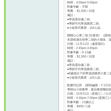
時間：4:00pm-5:00pm
對象年齡：不限
學費 ：$1,500 / 10堂
備註：
●學員需自備二胡。
●導師可代學員購買二胡。
●小組形式教授，以6人起。
開開心心學二胡 (兒童班) (課程編
本課程適合初學二胡的小朋友，
日期：11月11日（逢星期日）
時間：2:45pm-3:45pm
對象年齡：6-12歲
學費 ：$1,500 / 10堂
備註：
●學員需自備二胡 。
●導師可代學員購買二胡。
●8歲或以下的學員請購買小童二
●小組形式教授，以6人起。
歡樂印記班 (課程編號：Y-12102
導師以小班教學，親自教授雕刻
日期：10月31日（星期三）/ 1
時間：4:30pm-7:00pm (星期三) / 
對象年齡：12歲以上
學費 ：$450 / 1堂
備註：