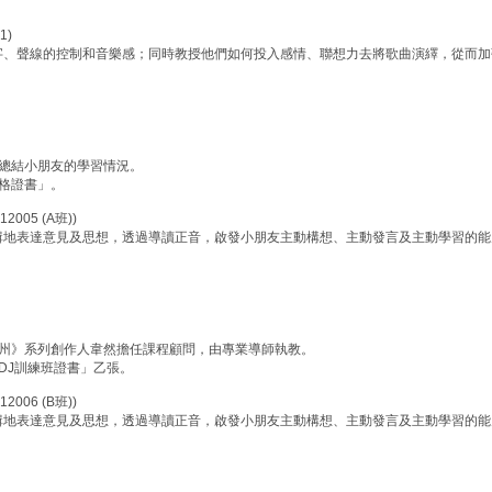
1)
字、聲線的控制和音樂感；同時教授他們如何投入感情、聯想力去將歌曲演繹，從而加
總結小朋友的學習情況。
格證書」。
005 (A班))
輯地表達意見及思想，透過導讀正音，啟發小朋友主動構想、主動發言及主動學習的能
廣州》系列創作人韋然擔任課程顧問，由專業導師執教。
DJ訓練班證書」乙張。
006 (B班))
輯地表達意見及思想，透過導讀正音，啟發小朋友主動構想、主動發言及主動學習的能